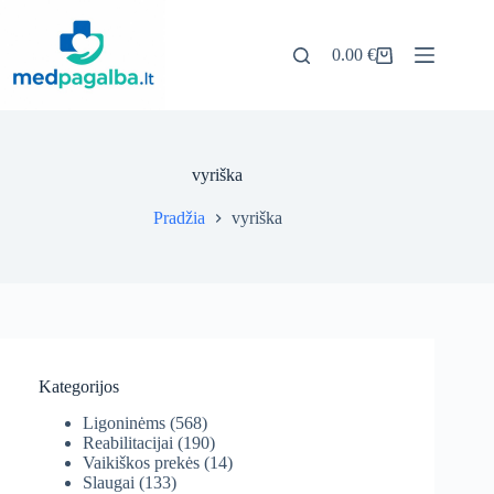
Pereiti
prie
turinio
0.00
€
Pirkinių
krepšelis
vyriška
Pradžia
vyriška
Kategorijos
Ligoninėms
(568)
Reabilitacijai
(190)
Vaikiškos prekės
(14)
Slaugai
(133)