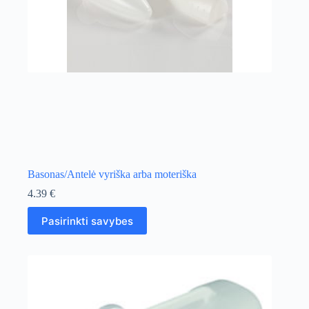
Basonas/Antelė vyriška arba moteriška
4.39
€
This
Pasirinkti savybes
product
has
multiple
variants.
The
options
may