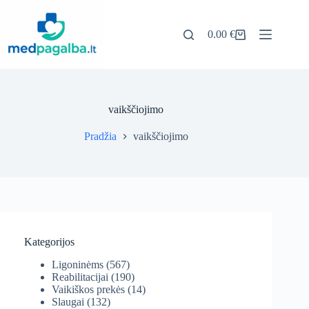
Pereiti
prie
turinio
0.00
€
Pirkinių
krepšelis
vaikščiojimo
Pradžia
vaikščiojimo
Kategorijos
Ligoninėms
(567)
Reabilitacijai
(190)
Vaikiškos prekės
(14)
Slaugai
(132)