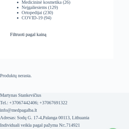
Medicininė kosmetika
(26)
Neįgaliesiems
(129)
Ortopedijai
(230)
COVID-19
(94)
Filtruoti pagal kainą
Produktų nerasta.
Martynas Stankevičius
Tel.: +37067442406; +37067691322
info@medpagalba.lt
Adresas: Sodų G. 17-4,Palanga 00113, Lithuania
Individuali veikla pagal pažyma Nr:.714921