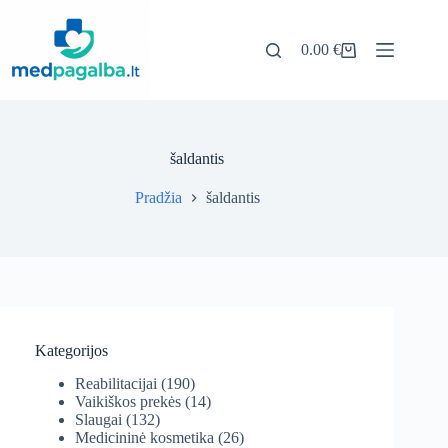
Pereiti
prie
turinio
0.00
€
Pirkinių
krepšelis
šaldantis
Pradžia
šaldantis
Kategorijos
Reabilitacijai
(190)
Vaikiškos prekės
(14)
Slaugai
(132)
Medicininė kosmetika
(26)