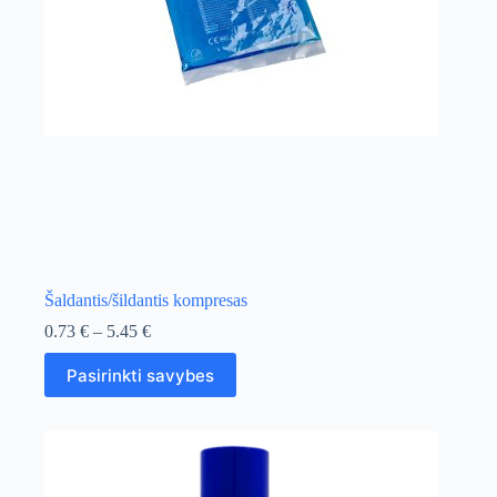
Šaldantis/šildantis kompresas
Price
0.73
€
–
5.45
€
range:
This
0.73 €
Pasirinkti savybes
product
through
has
5.45 €
multiple
variants.
The
options