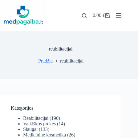
Pereiti
prie
turinio
0.00
€
Pirkinių
krepšelis
reabilitacijai
Pradžia
reabilitacijai
Kategorijos
Reabilitacijai
(190)
Vaikiškos prekės
(14)
Slaugai
(133)
Medicininė kosmetika
(26)