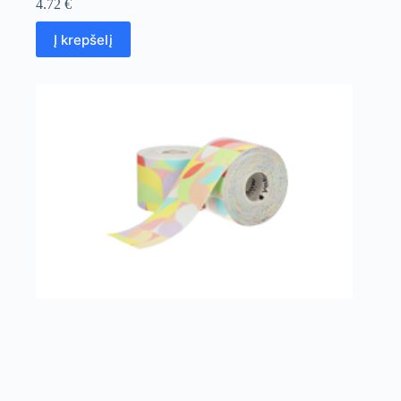
4.72
€
Į krepšelį