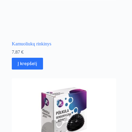
Kamuoliukų rinkinys
7.87
€
Į krepšelį