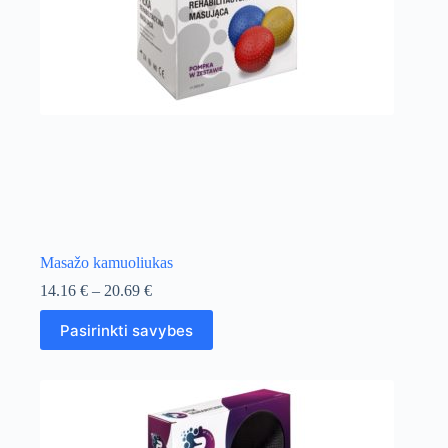
the
product
page
Masažo kamuoliukas
Price
14.16
€
–
20.69
€
range:
This
14.16 €
Pasirinkti savybes
product
through
has
20.69 €
multiple
variants.
The
options
may