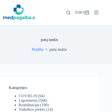
Pereiti
prie
turinio
0.00
€
Pirkinių
krepšelis
putų tankis
Pradžia
putų tankis
Kategorijos
COVID-19
(94)
Ligoninėms
(568)
Reabilitacijai
(190)
Vaikiškos prekės
(14)