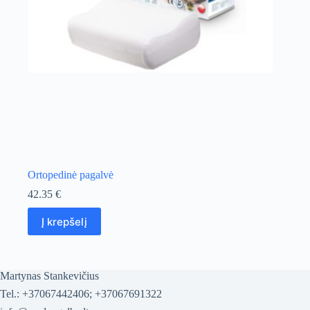
Ortopedinė pagalvė
42.35
€
Į krepšelį
Martynas Stankevičius
Tel.: +37067442406; +37067691322