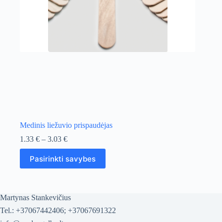
Medinis liežuvio prispaudėjas
Price
1.33
€
–
3.03
€
range:
This
1.33 €
Pasirinkti savybes
product
through
has
3.03 €
multiple
variants.
The
Martynas Stankevičius
options
Tel.: +37067442406; +37067691322
may