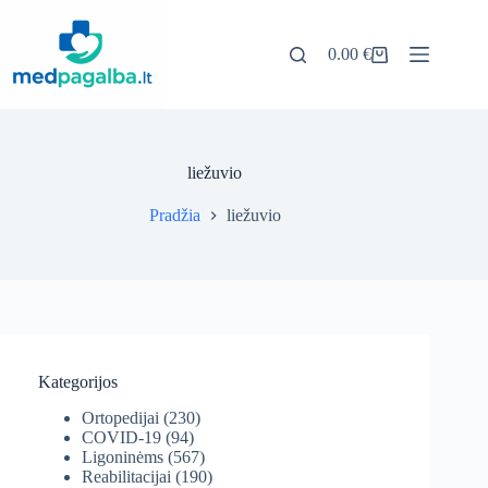
Pereiti
prie
turinio
0.00
€
Pirkinių
krepšelis
liežuvio
Pradžia
liežuvio
Kategorijos
Ortopedijai
(230)
COVID-19
(94)
Ligoninėms
(567)
Reabilitacijai
(190)