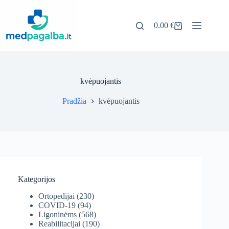
Pereiti
prie
turinio
0.00
€
Pirkinių
krepšelis
kvėpuojantis
Pradžia
kvėpuojantis
Kategorijos
Ortopedijai
(230)
COVID-19
(94)
Ligoninėms
(568)
Reabilitacijai
(190)