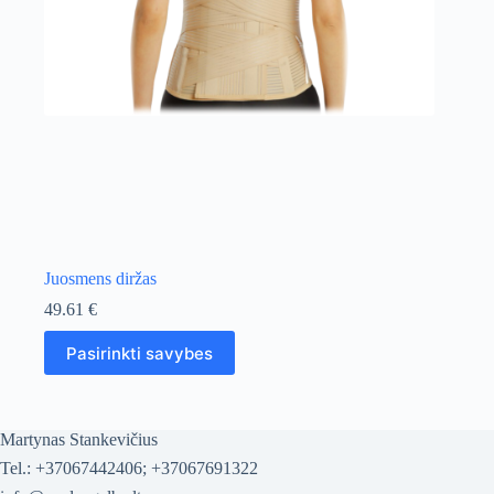
Juosmens diržas
49.61
€
This
Pasirinkti savybes
product
has
multiple
variants.
The
Martynas Stankevičius
options
Tel.: +37067442406; +37067691322
may