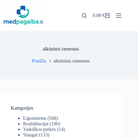
Pereiti
prie
turinio
0.00
€
Pirkinių
krepšelis
alkūninis ramentas
Pradžia
alkūninis ramentas
Kategorijos
Ligoninėms
(568)
Reabilitacijai
(190)
Vaikiškos prekės
(14)
Slaugai
(133)