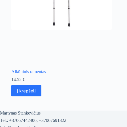
Alkūninis ramentas
14.52
€
Į krepšelį
Martynas Stankevičius
Tel.: +37067442406; +37067691322