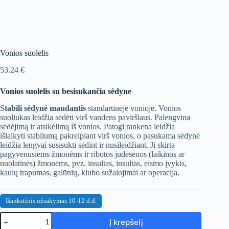
Vonios suolelis
53.24
€
Vonios suolelis su besisukančia sėdyne
S
tabili sėdynė maudantis
standartinėje vonioje. Vonios
suoliukas leidžia sėdėti virš vandens paviršiaus. Palengvina
sėdėjimą ir atsikėlimą iš vonios. Patogi rankena leidžia
išlaikyti stabilumą pakreipiant virš vonios, o pasukama sėdynė
leidžia lengvai susisukti sėdint ir nusileidžiant. Ji skirta
pagyvenusiems žmonėms ir ribotos judėsenos (laikinos ar
nuolatinės) žmonėms, pvz. insultas, insultas, eismo įvykis,
kaulų trapumas, galūnių, klubo sužalojimai ar operacija.
Išankstinis užsakymas 10-12 d.d.
produkto
Į krepšelį
kiekis: