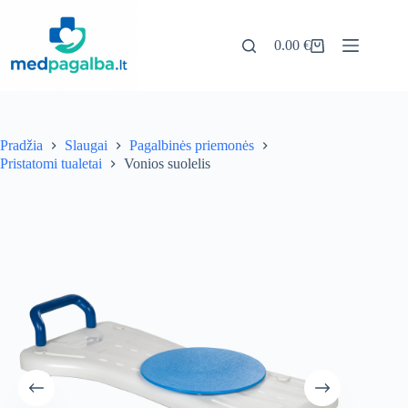
Pereiti
prie
turinio
0.00
€
Pirkinių
krepšelis
Pradžia
Slaugai
Pagalbinės priemonės
Pristatomi tualetai
Vonios suolelis