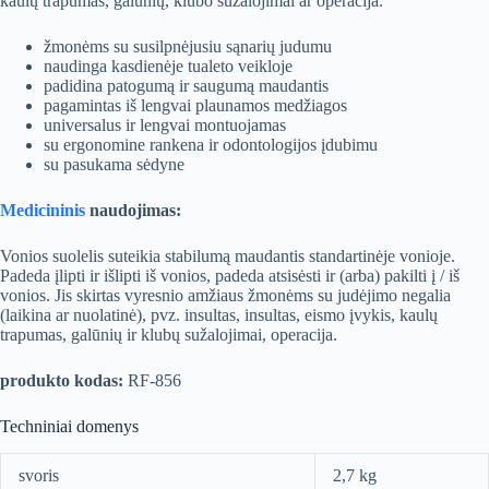
kaulų trapumas, galūnių, klubo sužalojimai ar operacija.
žmonėms su susilpnėjusiu sąnarių judumu
naudinga kasdienėje tualeto veikloje
padidina patogumą ir saugumą maudantis
pagamintas iš lengvai plaunamos medžiagos
universalus ir lengvai montuojamas
su ergonomine rankena ir odontologijos įdubimu
su pasukama sėdyne
Medicininis
naudojimas:
Vonios suolelis suteikia stabilumą maudantis standartinėje vonioje.
Padeda įlipti ir išlipti iš vonios, padeda atsisėsti ir (arba) pakilti į / iš
vonios. Jis skirtas vyresnio amžiaus žmonėms su judėjimo negalia
(laikina ar nuolatinė), pvz. insultas, insultas, eismo įvykis, kaulų
trapumas, galūnių ir klubų sužalojimai, operacija.
produkto kodas:
RF-856
Techniniai domenys
svoris
2,7 kg