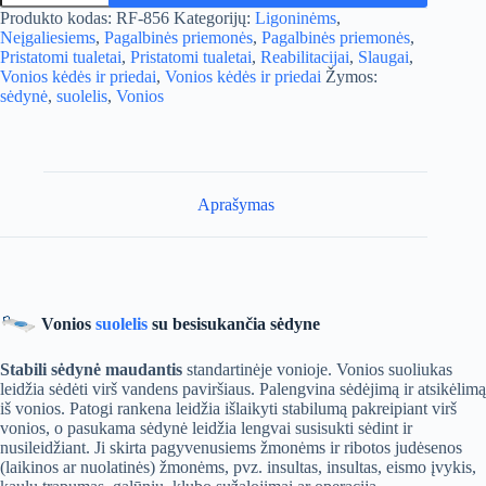
Vonios
A
Produkto kodas:
RF-856
Kategorijų:
Ligoninėms
,
suolelis
l
Neįgaliesiems
,
Pagalbinės priemonės
,
Pagalbinės priemonės
,
t
Pristatomi tualetai
,
Pristatomi tualetai
,
Reabilitacijai
,
Slaugai
,
e
Vonios kėdės ir priedai
,
Vonios kėdės ir priedai
Žymos:
r
sėdynė
,
suolelis
,
Vonios
n
a
t
i
v
Aprašymas
e
:
Vonios
suolelis
su besisukančia sėdyne
Stabili sėdynė maudantis
standartinėje vonioje. Vonios suoliukas
leidžia sėdėti virš vandens paviršiaus. Palengvina sėdėjimą ir atsikėlimą
iš vonios. Patogi rankena leidžia išlaikyti stabilumą pakreipiant virš
vonios, o pasukama sėdynė leidžia lengvai susisukti sėdint ir
nusileidžiant. Ji skirta pagyvenusiems žmonėms ir ribotos judėsenos
(laikinos ar nuolatinės) žmonėms, pvz. insultas, insultas, eismo įvykis,