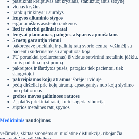
plastikinis kreiptuvas ant kryžiaus, stabilizuojantis sėdynę
vienas kryžius
įrankių rinkinys ir siurblys
lengvos aliuminio stygos
ergonomiškos asistento rankenos
lieti ir siurbti galiniai ratai
lengvai plaunamas, patogus, atsparus apmušalams
5 metų garantija rėmui
pakoregavę priekinių ir galinių ratų svorio centrą, vežimėlį su
pacientu suderinsime su amputuota koja
PU porankiai (poliuretanas) iš vidaus sutvirtinti metaliniu įdėklu,
kuris padidina jų stiprumą
pakreiptos ir išardytos pusės, patogios tiek pacientui, tiek
slaugytojui
pakreipiamos kojų atramos
išorėje ir viduje
pėdų dirželiai prie kojų atramų, apsaugantys nuo kojų slydimo
nuo platformos
greitos movos galiniuose ratuose
2 „platūs priekiniai ratai, kurie sugeria vibraciją
stiprios metalinės ratų spynos
Medicininis
naudojimas:
vežimėlis, skirtas žmonėms su nuolatine disfunkcija, ribojančia
savarankišką vaikščiojimą