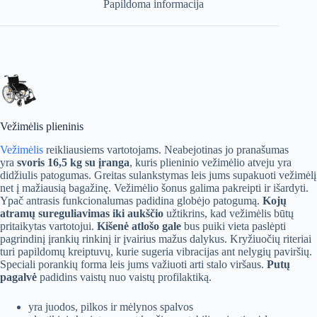
Papildoma informacija
e
:
Vežimėlis plieninis
Vežimėlis
reikliausiems vartotojams. Neabejotinas jo pranašumas
yra
svoris 16,5 kg su įranga
, kuris plieninio vežimėlio atveju yra
didžiulis patogumas. Greitas sulankstymas leis jums supakuoti vežimėlį
net į mažiausią bagažinę. Vežimėlio šonus galima pakreipti ir išardyti.
Ypač antrasis funkcionalumas padidina globėjo patogumą.
Kojų
atramų sureguliavimas iki aukščio
užtikrins, kad vežimėlis būtų
pritaikytas vartotojui.
Kišenė atlošo gale
bus puiki vieta paslėpti
pagrindinį įrankių rinkinį ir įvairius mažus dalykus. Kryžiuočių riteriai
turi papildomų kreiptuvų, kurie sugeria vibracijas ant nelygių paviršių.
Speciali porankių forma leis jums važiuoti arti stalo viršaus.
Putų
pagalvė
padidins vaistų nuo vaistų profilaktiką.
yra juodos, pilkos ir mėlynos spalvos