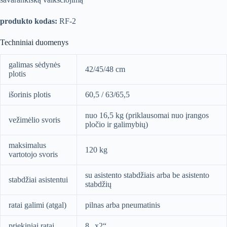
produkto kodas:
RF-2
Techniniai duomenys
galimas sėdynės
42/45/48 cm
plotis
išorinis plotis
60,5 / 63/65,5
nuo 16,5 kg (priklausomai nuo įrangos
vežimėlio svoris
pločio ir galimybių)
maksimalus
120 kg
vartotojo svoris
su asistento stabdžiais arba be asistento
stabdžiai asistentui
stabdžių
ratai galimi (atgal)
pilnas arba pneumatinis
priekiniai ratai
8 „x2“