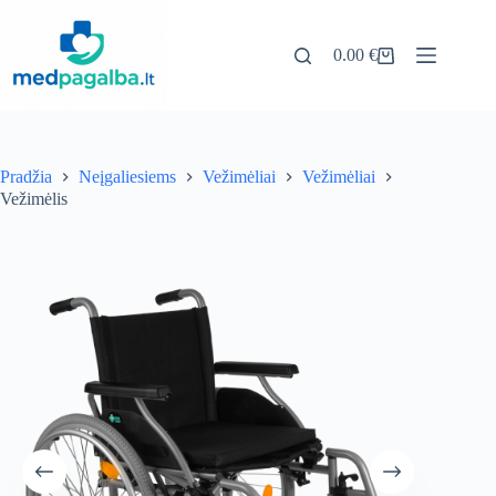
Pereiti
prie
turinio
0.00
€
Pirkinių
krepšelis
Pradžia
Neįgaliesiems
Vežimėliai
Vežimėliai
Vežimėlis