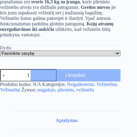
pranašumas yra
svoris 16,5 kg su įranga
, kuris plieninio
vežimėlio atveju yra didžiulis patogumas.
Greitos movos
jie
leis jums supakuoti vežimėlį net į mažiausią bagažinę.
Vežimėlio šonus galima pakreipti ir išardyti. Ypač antrasis
funkcionalumas padidina globėjo patogumą.
Kojų atramų
sureguliavimas iki aukščio
užtikrins, kad vežimėlis būtų
pritaikytas vartotojui.
Dydis
produkto
Į krepšelį
kiekis:
Vežimėlis
A
Produkto kodas:
N/A
Kategorijos:
Neįgaliesiems
,
Vežimėliai
,
l
Vežimėliai
Žymos:
neįgalojo
,
plieninis
,
vežimėlis
t
e
r
n
a
Aprašymas
t
i
v