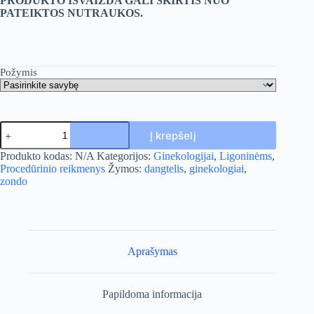
PRODUKTO IŠVAIZDA GALI SKIRTIS NUO
PATEIKTOS NUTRAUKOS.
Požymis
produkto
Į krepšelį
kiekis:
Ultragarso
A
Produkto kodas:
N/A
Kategorijos:
Ginekologijai
,
Ligoninėms
,
zondo
l
Procedūrinio reikmenys
Žymos:
dangtelis
,
ginekologiai
,
apsauga
t
zondo
e
r
n
a
t
Aprašymas
i
v
e
Papildoma informacija
: