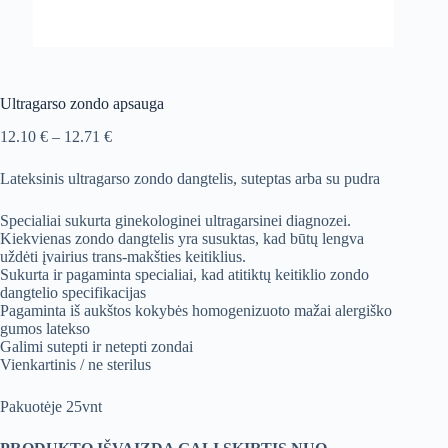
Ultragarso zondo apsauga
Price
12.10
€
–
12.71
€
range:
12.10 €
Lateksinis ultragarso zondo dangtelis, suteptas arba su pudra
through
12.71 €
Specialiai sukurta ginekologinei ultragarsinei diagnozei.
Kiekvienas zondo dangtelis yra susuktas, kad būtų lengva
uždėti įvairius trans-makšties keitiklius.
Sukurta ir pagaminta specialiai, kad atitiktų keitiklio zondo
dangtelio specifikacijas
Pagaminta iš aukštos kokybės homogenizuoto mažai alergiško
gumos latekso
Galimi sutepti ir netepti zondai
Vienkartinis / ne sterilus
Pakuotėje 25vnt