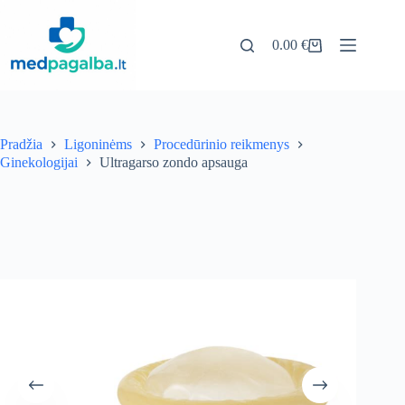
Pereiti
prie
turinio
0.00
€
Pirkinių
krepšelis
Pradžia
Ligoninėms
Procedūrinio reikmenys
Ginekologijai
Ultragarso zondo apsauga