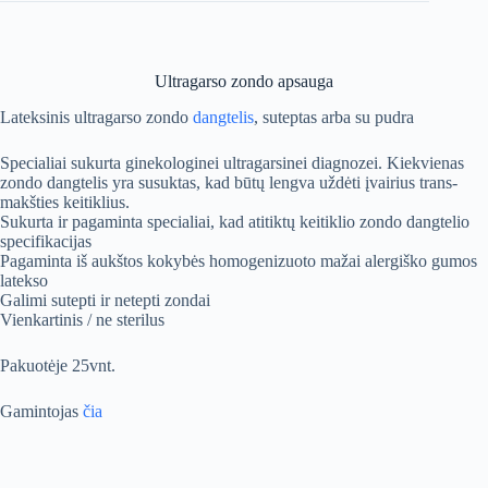
Ultragarso zondo apsauga
Lateksinis ultragarso zondo
dangtelis
, suteptas arba su pudra
Specialiai sukurta ginekologinei ultragarsinei diagnozei. Kiekvienas
zondo dangtelis yra susuktas, kad būtų lengva uždėti įvairius trans-
makšties keitiklius.
Sukurta ir pagaminta specialiai, kad atitiktų keitiklio zondo dangtelio
specifikacijas
Pagaminta iš aukštos kokybės homogenizuoto mažai alergiško gumos
latekso
Galimi sutepti ir netepti zondai
Vienkartinis / ne sterilus
Pakuotėje 25vnt.
Gamintojas
čia