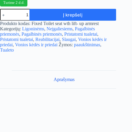
Turime 2 d.d.
produkto
Į krepšelį
kiekis:
Tualeto
A
Produkto kodas:
Fixed Toilet seat wth lift- up armrest
paaukštinimas
l
Kategorijų:
Ligoninėms
,
Neįgaliesiems
,
Pagalbinės
t
priemonės
,
Pagalbinės priemonės
,
Pristatomi tualetai
,
e
Pristatomi tualetai
,
Reabilitacijai
,
Slaugai
,
Vonios kėdės ir
r
priedai
,
Vonios kėdės ir priedai
Žymos:
paaukštinimas
,
n
Tualeto
a
t
i
v
e
Aprašymas
: