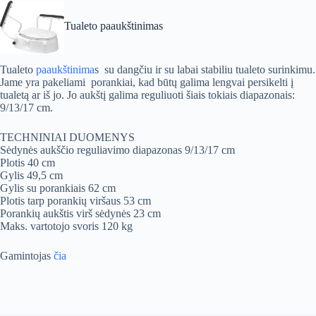
Tualeto paaukštinimas
Tualeto
paaukštinima
s su dangčiu ir su labai stabiliu tualeto surinkimu.
Jame yra pakeliami porankiai, kad būtų galima lengvai persikelti į
tualetą ar iš jo. Jo aukštį galima reguliuoti šiais tokiais diapazonais:
9/13/17 cm.
TECHNINIAI DUOMENYS
Sėdynės aukščio reguliavimo diapazonas 9/13/17 cm
Plotis 40 cm
Gylis 49,5 cm
Gylis su porankiais 62 cm
Plotis tarp porankių viršaus 53 cm
Porankių aukštis virš sėdynės 23 cm
Maks. vartotojo svoris 120 kg
Gamintojas
čia