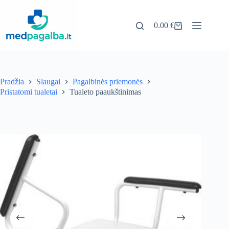
Pereiti
prie
turinio
0.00
€
Pirkinių
krepšelis
Pradžia
Slaugai
Pagalbinės priemonės
Pristatomi tualetai
Tualeto paaukštinimas