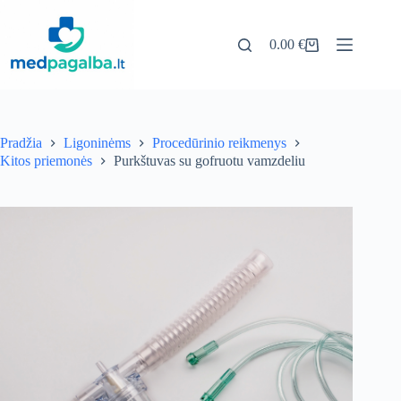
Pereiti
prie
turinio
0.00
€
Pirkinių
krepšelis
Pradžia
Ligoninėms
Procedūrinio reikmenys
Kitos priemonės
Purkštuvas su gofruotu vamzdeliu