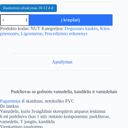
Išankstinis užsakymas 10-12 d.d.
produkto
Į krepšelį
kiekis:
Purkštuvas
A
Produkto kodas:
NUT
Kategorijos:
Deguonies kaukės
,
Kitos
su
l
priemonės
,
Ligoninėms
,
Procedūrinio reikmenys
gofruotu
t
vamzdeliu
e
r
n
a
Aprašymas
t
i
v
e
:
Purkštuvas su gofruotu vamzdeliu, kandikliu ir vamzdeliais
Pagamintas
iš skaidraus, netoksiško PVC
Be latekso
Vamzdelis, kurio žvaigždinis skerspjūvis atsparus lenkimui
6 ml purkštuvo (kas 1 ml): rinkinio komponentai: purkštuvas,
vamzdelis, T jungtis, kandiklis
Vienkartinio naudojimo