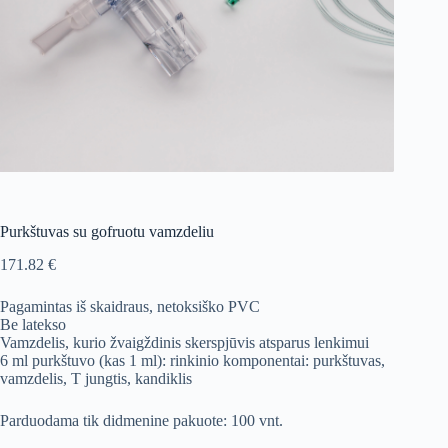
Purkštuvas su gofruotu vamzdeliu
171.82
€
Pagamintas iš skaidraus, netoksiško PVC
Be latekso
Vamzdelis, kurio žvaigždinis skerspjūvis atsparus lenkimui
6 ml purkštuvo (kas 1 ml): rinkinio komponentai: purkštuvas,
vamzdelis, T jungtis, kandiklis
Parduodama tik didmenine pakuote: 100 vnt.