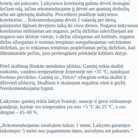
lentelę ant pakuotės. Laikysenos korektorių galima dėvėti tiesiogiai
liečiant odą, tačiau rekomenduojame jį dėvėti ant apatinių drabužių
arba ant aptemptų drabužių. Procedūros pradžioje laikysenos
korektorius… Rekomenduojama dėvėti 1 valandą per dieną,
palaipsniui ilginant dėvėjimo laiką iki visos dienos. Nugaros laikysenos
korektorius nešiojamas ant nugaros, pečių dirželius sukryžiuojant ant
nugaros tam skirtoje vietoje, o diržas užsegamas ant krūtinės, nugaros
diržas užsegamas ir norimas tempimas sureguliuojamas sutvirtinimo
dirželiais, po to reikiamas tempimas praplečiamas pečių dirželiais, kad
ištiesintumėte pečius, juos perdengdami priekinėje krūtinės dalyje.
Prieš skalbimą išimkite metalinius įdėklus. Gaminį reikia skalbti
rankomis, vandens temperatūroje žemesnėje nei +35 °C, naudojant
švelnius ploviklius. Gaminį su „Velcro“ užsegimu reikia skalbti ir
džiovinti uždarytą. Skalbiant ir skalaujant negalima trinti ir gręžti.
Nerekomenduojama lyginti.
Laikymas: gaminį reikia laikyti švarioje, sausoje ir gerai vėdinamoje
patalpoje, kurioje oro temperatūra yra nuo +5 °C iki 25 °C, o oro
drėgmė – 45–60 %.
„Rekomenduojamas naudojimo laikas: 1 metai. Laikymo garantijos
laikotarpis: 5 metai nuo pagaminimo datos, nurodytos ant pakuotės.“