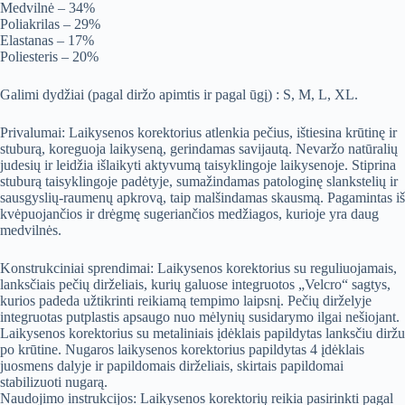
Medvilnė – 34%
Poliakrilas – 29%
Elastanas – 17%
Poliesteris – 20%
Galimi dydžiai (pagal diržo apimtis ir pagal ūgį) :
S, M, L, XL.
Privalumai: Laikysenos korektorius atlenkia pečius, ištiesina krūtinę ir
stuburą, koreguoja laikyseną, gerindamas savijautą. Nevaržo natūralių
judesių ir leidžia išlaikyti aktyvumą taisyklingoje laikysenoje. Stiprina
stuburą taisyklingoje padėtyje, sumažindamas patologinę slankstelių ir
sausgyslių-raumenų apkrovą, taip malšindamas skausmą. Pagamintas iš
kvėpuojančios ir drėgmę sugeriančios medžiagos, kurioje yra daug
medvilnės.
Konstrukciniai sprendimai: Laikysenos korektorius su reguliuojamais,
lanksčiais pečių dirželiais, kurių galuose integruotos „Velcro“ sagtys,
kurios padeda užtikrinti reikiamą tempimo laipsnį. Pečių dirželyje
integruotas putplastis apsaugo nuo mėlynių susidarymo ilgai nešiojant.
Laikysenos korektorius su metaliniais įdėklais papildytas lanksčiu diržu
po krūtine. Nugaros laikysenos korektorius papildytas 4 įdėklais
juosmens dalyje ir papildomais dirželiais, skirtais papildomai
stabilizuoti nugarą.
Naudojimo instrukcijos: Laikysenos korektorių reikia pasirinkti pagal