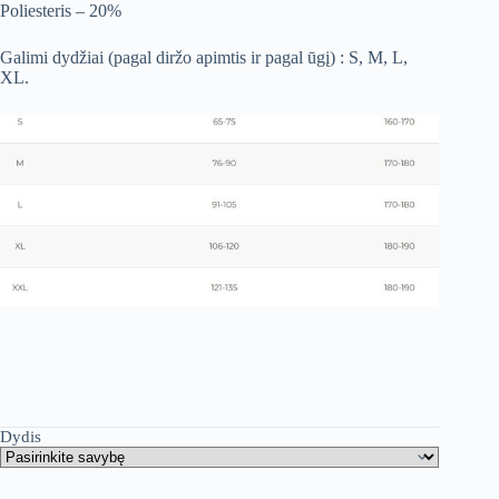
Poliesteris – 20%
Galimi dydžiai (pagal diržo apimtis ir pagal ūgį) :
S, M, L,
XL.
Dydis