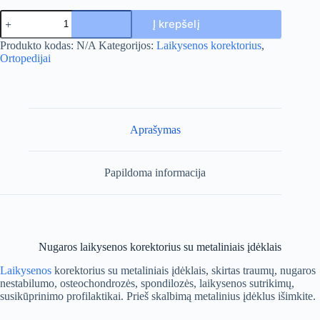
produkto
Į krepšelį
kiekis:
Nugaros
A
Produkto kodas:
N/A
Kategorijos:
Laikysenos korektorius
,
laikysenos
l
Ortopedijai
korektorius
t
e
r
n
a
Aprašymas
t
i
v
Papildoma informacija
e
:
Nugaros laikysenos korektorius su metaliniais įdėklais
Laikysenos
korektorius su metaliniais įdėklais, skirtas traumų, nugaros
nestabilumo, osteochondrozės, spondilozės, laikysenos sutrikimų,
susikūprinimo profilaktikai. Prieš skalbimą metalinius įdėklus išimkite.