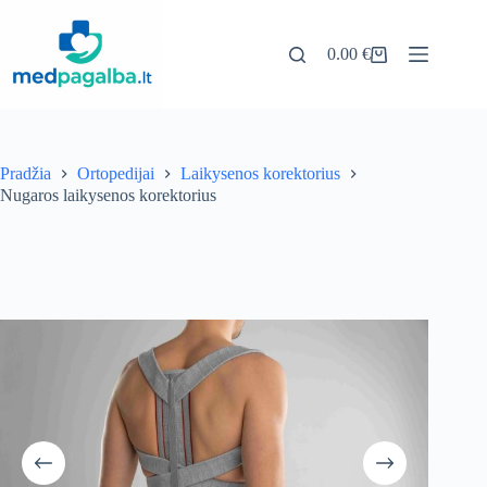
Pereiti
prie
turinio
0.00
€
Pirkinių
krepšelis
Pradžia
Ortopedijai
Laikysenos korektorius
Nugaros laikysenos korektorius