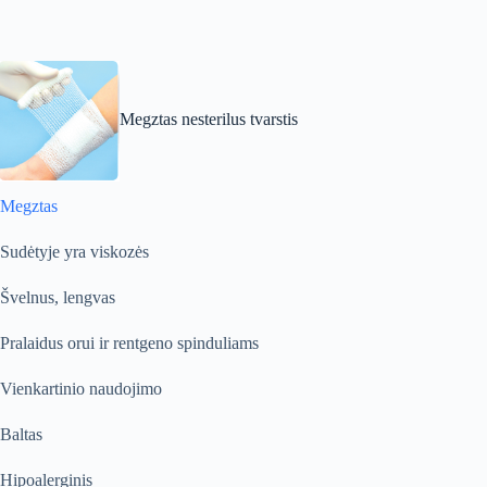
Megztas nesterilus tvarstis
Megztas
Sudėtyje yra viskozės
Švelnus, lengvas
Pralaidus orui ir rentgeno spinduliams
Vienkartinio naudojimo
Balta
s
Hipoalerginis