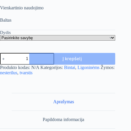
Vienkartinio naudojimo
Balta
s
Dydis
produkto
Į krepšelį
kiekis:
Megztas
A
Produkto kodas:
N/A
Kategorijos:
Bintai
,
Ligoninėms
Žymos:
nesterilus
l
nesterilus
,
tvarstis
tvarstis
t
e
r
n
a
Aprašymas
t
i
v
Papildoma informacija
e
: