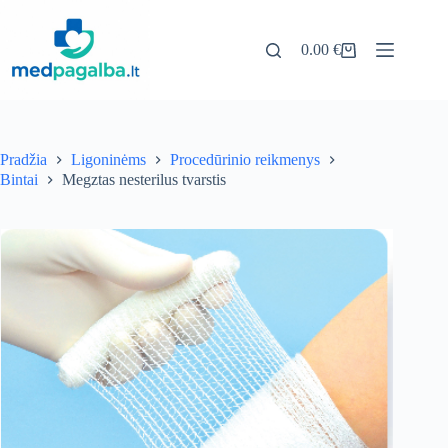
Pereiti
prie
turinio
0.00
€
Pirkinių
krepšelis
Pradžia
Ligoninėms
Procedūrinio reikmenys
Bintai
Megztas nesterilus tvarstis