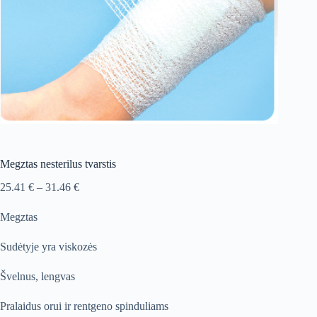
Megztas nesterilus tvarstis
Price
25.41
€
–
31.46
€
range:
25.41 €
Megztas
through
31.46 €
Sudėtyje yra viskozės
Švelnus, lengvas
Pralaidus orui ir rentgeno spinduliams