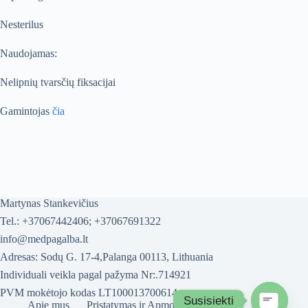
Nesterilus
Naudojamas:
Nelipnių tvarsčių fiksacijai
Gamintojas
čia
Martynas Stankevičius
Tel.: +37067442406; +37067691322
info@medpagalba.lt
Adresas: Sodų G. 17-4,Palanga 00113, Lithuania
Individuali veikla pagal pažyma Nr:.714921
PVM mokėtojo kodas LT100013700614
Susisiekti
Apie mus
Pristatymas ir Apmokėjimas