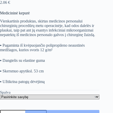
2.06
€
Medicininė kepurė
Vienkartinis produktas, skirtas medicinos personalui
chirurginių procedūrų metu operacinėje, kad odos dalelės ir
plaukai, taip pat ant jų esantys infekciniai mikroorganizmai
nepatektų iš medicinos personalo galvos į chirurginę žaizdą.
▪ Pagaminta iš kvėpuojančio polipropileno neaustinės
medžiagos, kurios svoris 12 g/m²
▪ Dangtelis su elastine guma
▪ Skersmuo apytiksl. 53 cm
▪ Užtikrina patogų dėvėjimą
Spalva
produkto