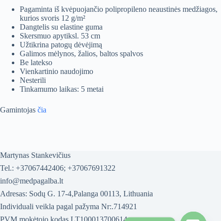
Pagaminta iš kvėpuojančio polipropileno neaustinės medžiagos,
kurios svoris 12 g/m²
Dangtelis su elastine guma
Skersmuo apytiksl. 53 cm
Užtikrina patogų dėvėjimą
Galimos mėlynos, žalios, baltos spalvos
Be latekso
Vienkartinio naudojimo
Nesterili
Tinkamumo laikas: 5 metai
Gamintojas
čia
Martynas Stankevičius
Tel.: +37067442406; +37067691322
info@medpagalba.lt
Adresas: Sodų G. 17-4,Palanga 00113, Lithuania
Individuali veikla pagal pažyma Nr:.714921
PVM mokėtojo kodas LT100013700614