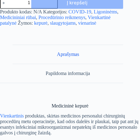
Į krepšelį
kiekis:
Medicininė
A
Produkto kodas:
N/A
Kategorijos:
COVID-19
,
Ligoninėms
,
kepurė
l
Medicininiai rūbai
,
Procedūrinio reikmenys
,
Vienkartinė
t
patalynė
Žymos:
kepurė
,
slaugytojams
,
vienarinė
e
r
n
a
t
Aprašymas
i
v
e
Papildoma informacija
:
Medicininė kepurė
Vienkartinis
produktas, skirtas medicinos personalui chirurginių
procedūrų metu operacinėje, kad odos dalelės ir plaukai, taip pat ant jų
esantys infekciniai mikroorganizmai nepatektų iš medicinos personalo
galvos į chirurginę žaizdą.