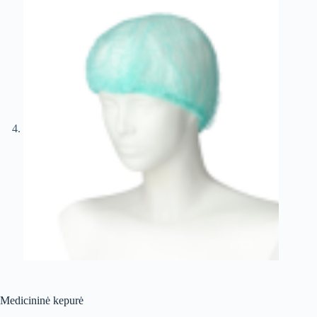
Medicininė kepurė