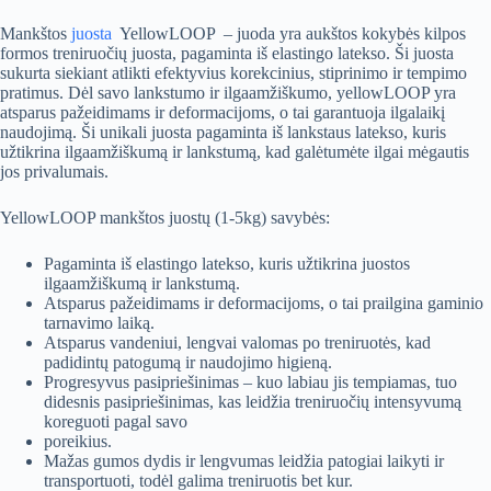
Mankštos
juosta
YellowLOOP – juoda yra aukštos kokybės kilpos
formos treniruočių juosta, pagaminta iš elastingo latekso. Ši juosta
sukurta siekiant atlikti efektyvius korekcinius, stiprinimo ir tempimo
pratimus. Dėl savo lankstumo ir ilgaamžiškumo, yellowLOOP yra
atsparus pažeidimams ir deformacijoms, o tai garantuoja ilgalaikį
naudojimą. Ši unikali juosta pagaminta iš lankstaus latekso, kuris
užtikrina ilgaamžiškumą ir lankstumą, kad galėtumėte ilgai mėgautis
jos privalumais.
YellowLOOP mankštos juostų (1-5kg) savybės:
Pagaminta iš elastingo latekso, kuris užtikrina juostos
ilgaamžiškumą ir lankstumą.
Atsparus pažeidimams ir deformacijoms, o tai prailgina gaminio
tarnavimo laiką.
Atsparus vandeniui, lengvai valomas po treniruotės, kad
padidintų patogumą ir naudojimo higieną.
Progresyvus pasipriešinimas – kuo labiau jis tempiamas, tuo
didesnis pasipriešinimas, kas leidžia treniruočių intensyvumą
koreguoti pagal savo
poreikius.
Mažas gumos dydis ir lengvumas leidžia patogiai laikyti ir
transportuoti, todėl galima treniruotis bet kur.