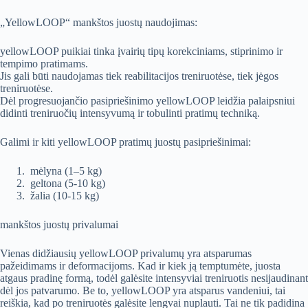
„YellowLOOP“ mankštos juostų naudojimas:
yellowLOOP puikiai tinka įvairių tipų korekciniams, stiprinimo ir
tempimo pratimams.
Jis gali būti naudojamas tiek reabilitacijos treniruotėse, tiek jėgos
treniruotėse.
Dėl progresuojančio pasipriešinimo yellowLOOP leidžia palaipsniui
didinti treniruočių intensyvumą ir tobulinti pratimų techniką.
Galimi ir kiti yellowLOOP pratimų juostų pasipriešinimai:
mėlyna (1–5 kg)
geltona (5-10 kg)
žalia (10-15 kg)
mankštos juostų privalumai
Vienas didžiausių yellowLOOP privalumų yra atsparumas
pažeidimams ir deformacijoms. Kad ir kiek ją temptumėte, juosta
atgaus pradinę formą, todėl galėsite intensyviai treniruotis nesijaudinant
dėl ​​jos patvarumo. Be to, yellowLOOP yra atsparus vandeniui, tai
reiškia, kad po treniruotės galėsite lengvai nuplauti. Tai ne tik padidina