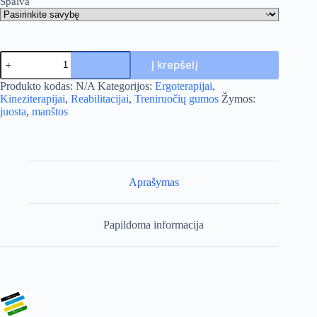
Spalva
produkto
Į krepšelį
kiekis:
Mankštos
A
Produkto kodas:
N/A
Kategorijos:
Ergoterapijai
,
juosta
l
Kineziterapijai
,
Reabilitacijai
,
Treniruočių gumos
Žymos:
t
juosta
,
manštos
e
r
n
a
t
Aprašymas
i
v
e
Papildoma informacija
: