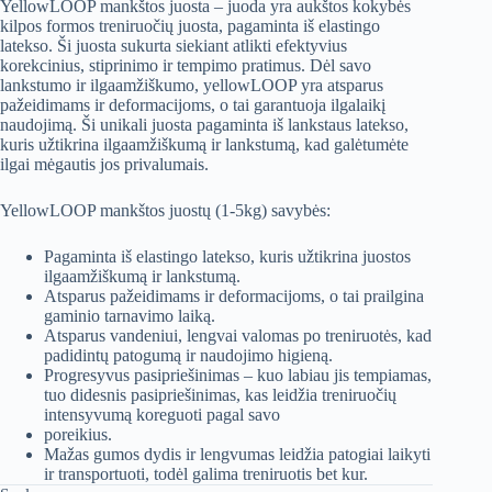
YellowLOOP mankštos juosta – juoda yra aukštos kokybės
through
kilpos formos treniruočių juosta, pagaminta iš elastingo
2.66 €
latekso. Ši juosta sukurta siekiant atlikti efektyvius
korekcinius, stiprinimo ir tempimo pratimus. Dėl savo
lankstumo ir ilgaamžiškumo, yellowLOOP yra atsparus
pažeidimams ir deformacijoms, o tai garantuoja ilgalaikį
naudojimą. Ši unikali juosta pagaminta iš lankstaus latekso,
kuris užtikrina ilgaamžiškumą ir lankstumą, kad galėtumėte
ilgai mėgautis jos privalumais.
YellowLOOP mankštos juostų (1-5kg) savybės:
Pagaminta iš elastingo latekso, kuris užtikrina juostos
ilgaamžiškumą ir lankstumą.
Atsparus pažeidimams ir deformacijoms, o tai prailgina
gaminio tarnavimo laiką.
Atsparus vandeniui, lengvai valomas po treniruotės, kad
padidintų patogumą ir naudojimo higieną.
Progresyvus pasipriešinimas – kuo labiau jis tempiamas,
tuo didesnis pasipriešinimas, kas leidžia treniruočių
intensyvumą koreguoti pagal savo
poreikius.
Mažas gumos dydis ir lengvumas leidžia patogiai laikyti
ir transportuoti, todėl galima treniruotis bet kur.