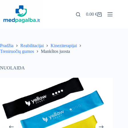
Pereiti
prie
turinio
0.00
€
Pirkinių
krepšelis
Pradžia
Reabilitacijai
Kineziterapijai
Treniruočių gumos
Mankštos juosta
NUOLAIDA