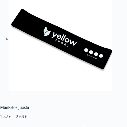
Mankštos juosta
Price
1.82
€
–
2.66
€
range:
1.82 €