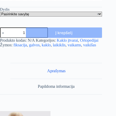
Dydis
produkto
Į krepšelį
kiekis:
Minkštas
A
Produkto kodas:
N/A
Kategorijos:
Kaklo įtvarai
,
Ortopedijai
kaklo
l
Žymos:
fiksacija
,
galvos
,
kaklo
,
laikiklis
,
vaikams
,
vaikišas
įtvaras
t
(vaikams)
e
r
n
a
Aprašymas
t
i
v
Papildoma informacija
e
: