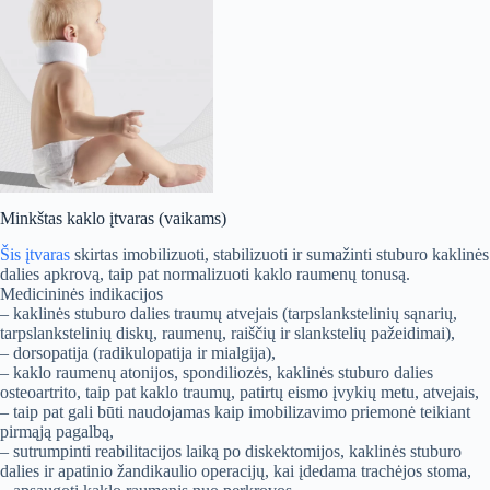
Minkštas kaklo įtvaras (vaikams)
Šis įtvaras
skirtas imobilizuoti, stabilizuoti ir sumažinti stuburo kaklinės
dalies apkrovą, taip pat normalizuoti kaklo raumenų tonusą.
Medicininės indikacijos
– kaklinės stuburo dalies traumų atvejais (tarpslankstelinių sąnarių,
tarpslankstelinių diskų, raumenų, raiščių ir slankstelių pažeidimai),
– dorsopatija (radikulopatija ir mialgija),
– kaklo raumenų atonijos, spondiliozės, kaklinės stuburo dalies
osteoartrito, taip pat kaklo traumų, patirtų eismo įvykių metu, atvejais,
– taip pat gali būti naudojamas kaip imobilizavimo priemonė teikiant
pirmąją pagalbą,
– sutrumpinti reabilitacijos laiką po diskektomijos, kaklinės stuburo
dalies ir apatinio žandikaulio operacijų, kai įdedama trachėjos stoma,