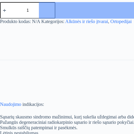
produkto
kiekis:
Riešo
įtvaras
A
Produkto kodas:
N/A
Kategorijos:
Alkūnės ir riešo įtvarai
,
Ortopedijai
l
t
e
r
n
a
t
i
v
e
:
Naudojimo
indikacijos:
Sąnarių skausmo sindromo mažinimui, kurį sukelia uždegimai arba did
Pažangūs degeneraciniai radiokarpinio sąnario ir riešo sąnario pokyčiai
Smulkūs raiščių patempimai ir pasėkmės.
Lėtinis nestabilumas