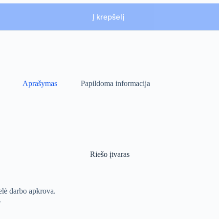
Į krepšelį
Aprašymas
Papildoma informacija
Riešo įtvaras
elė darbo apkrova.
.