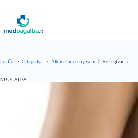
Pereiti
prie
turinio
Pradžia
Ortopedijai
Alkūnės ir riešo įtvarai
Riešo įtvaras
NUOLAIDA