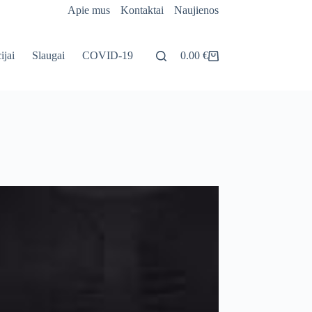
Apie mus
Kontaktai
Naujienos
ijai
Slaugai
COVID-19
0.00
€
Pirkinių
krepšelis