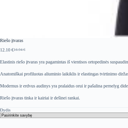
Riešo įtvaras
12.10
€
16.94
€
Original
Current
price
price
Elastinis riešo įtvaras yra pagamintas iš vientisos ortopedinės suspaud
was:
is:
16.94 €.
12.10 €.
Anatomiškai profiluotas aliuminio laikiklis ir elastingas tvirtinimo diržas
Modernus ir erdvus audinys yra pralaidus orui ir pašalina pernelyg didel
Riešo įtvaras tinka ir kairiai ir dešinei rankai.
Dydis