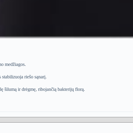
imo medžiagos.
 stabilizuoja riešo sąnarį.
ę šilumą ir drėgmę, ribojančią bakterijų florą.