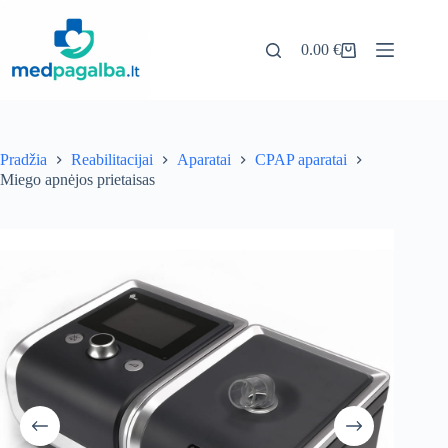
Pereiti
prie
turinio
0.00
€
Pirkinių
krepšelis
Pradžia
Reabilitacijai
Aparatai
CPAP aparatai
Miego apnėjos prietaisas