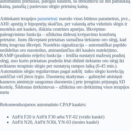
automatinis prietaisas, patogus naudoti, su drėkintuvu už itin patrauklią
kainą, panašią į pastovaus slėgio prietaisų kainą.
Atitinkami terapijos
parametrai
: nurodo visus būtinus parametrus, pvz.,
AHI: apnėjų ir hipopnėjų skaičius, per valandą arba vidutinis slėgis ir
nuotėkis ant kaukės, išskiria centrines apnėjas. Iškvėpimo
palengvinimo funkcija – užtikrina didesnį kvėpavimo komfortą
prietaise. Jums iškvepiant prietaisas sumažina tiekiamo oro slėgį, kad
būtų lengviau iškvėpti. Nuotėkio signalizacija – automatiškai papildo
nedidelius oro nuostolius, atsirandančius dėl kaukės nutekėjimo.
RAMP (pradinio reljefo) funkcija – leidžia nustatyti mažesnį pradinį
slėgį, nuo kurio prietaisas pradeda lėtai didinti tiekiamo oro slėgį iki
reikiamo terapinio slėgio per nustatytą rampos laiką (0-45 min.).
Automatinis slėgio reguliavimas pagal aukštį taiko slėgio korekciją
aukščiui virš jūros lygio. Duomenų skaitymas – galimybė atsisiųsti
kameros atmintyje saugomus duomenis į prie įrenginio prijungtą SD
kortelę. Šildomas drėkintuvas – užtikrina oro drėkinimą visos terapijos
metu
Rekomenduojamos automatinio CPAP kaukės:
AirFit F20 ir AirFit F30 arba YF-02 (veido kaukė)
AirFit N20, AirFit N30i, YN-03 (nosies kaukė)