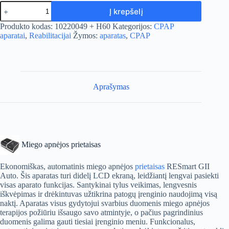
produkto
Į krepšelį
kiekis:
Miego
A
Produkto kodas:
10220049 + H60
Kategorijos:
CPAP
apnėjos
l
aparatai
,
Reabilitacijai
Žymos:
aparatas
,
CPAP
prietaisas
t
e
r
n
a
Aprašymas
t
i
v
e
:
Miego apnėjos prietaisas
Ekonomiškas, automatinis miego apnėjos
prietaisas
RESmart GII
Auto. Šis aparatas turi didelį LCD ekraną, leidžiantį lengvai pasiekti
visas aparato funkcijas. Santykinai tylus veikimas, lengvesnis
iškvėpimas ir drėkintuvas užtikrina patogų įrenginio naudojimą visą
naktį. Aparatas visus gydytojui svarbius duomenis miego apnėjos
terapijos požiūriu išsaugo savo atmintyje, o pačius pagrindinius
duomenis galima gauti tiesiai įrenginio meniu. Funkcionalus,