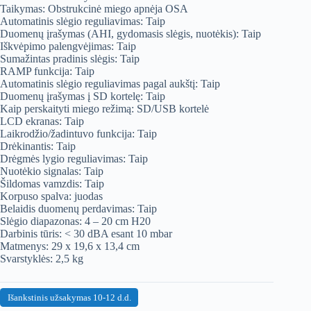
Taikymas: Obstrukcinė miego apnėja OSA
Automatinis slėgio reguliavimas: Taip
Duomenų įrašymas (AHI, gydomasis slėgis, nuotėkis): Taip
Iškvėpimo palengvėjimas: Taip
Sumažintas pradinis slėgis: Taip
RAMP funkcija: Taip
Automatinis slėgio reguliavimas pagal aukštį: Taip
Duomenų įrašymas į SD kortelę: Taip
Kaip perskaityti miego režimą: SD/USB kortelė
LCD ekranas: Taip
Laikrodžio/žadintuvo funkcija: Taip
Drėkinantis: Taip
Drėgmės lygio reguliavimas: Taip
Nuotėkio signalas: Taip
Šildomas vamzdis: Taip
Korpuso spalva: juodas
Belaidis duomenų perdavimas: Taip
Slėgio diapazonas: 4 – 20 cm H20
Darbinis tūris: < 30 dBA esant 10 mbar
Matmenys: 29 x 19,6 x 13,4 cm
Svarstyklės: 2,5 kg
Išankstinis užsakymas 10-12 d.d.