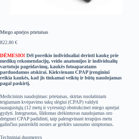
Miego apnėjos prietaisas
822.80
€
DĖMESIO!
Dėl poreikio individualiai derinti kaukę prie
medikų rekomendacijų, veido anatomijos ir individualių
vartotojo pageidavimų, kaukės fotoaparatams
parduodamos atskirai. Kiekvienam CPAP įrenginiui
reikia kaukės, kad jis tinkamai veiktų ir būtų naudojamas
pagal paskirtį.
Medicininis naudojimas: prietaisas, skirtas nuolatiniam
teigiamam kvėpavimo takų slėgiui (CPAP) valdyti
suaugusiųjų (12 metų ir vyresnių) obstrukcinei miego apnėjai
gydyti. Integruotas, šildomas drėkintuvas naudojamas oro
drėgmei CPAP padidinti, taip palengvinant terapijos metu
galinčius pasireikšti nosies ar gerklės sausumo simptomus.
Techniniai duomenys