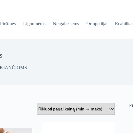
Pirštinės
Ligoninėms
Neįgaliesiems
Ortopedijai
Reabilitac
S
KIANČIOMS
Fi