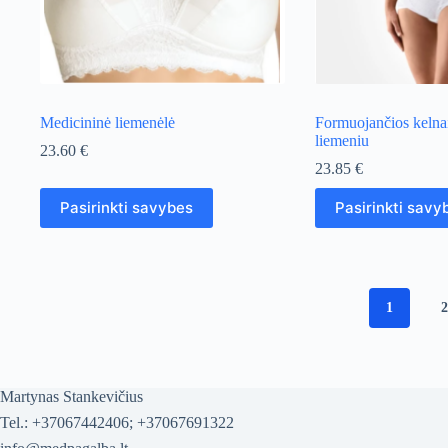
page
page
Medicininė liemenėlė
Formuojančios kelnai
liemeniu
23.60
€
23.85
€
This
This
Pasirinkti savybes
Pasirinkti savy
product
product
has
has
multiple
multiple
variants.
variants.
The
The
options
options
1
may
may
be
be
chosen
chosen
on
on
the
the
Martynas Stankevičius
product
product
Tel.: +37067442406; +37067691322
page
page