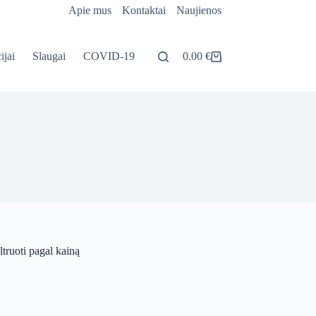
Apie mus
Kontaktai
Naujienos
ijai
Slaugai
COVID-19
0.00
€
Pirkinių
krepšelis
ltruoti pagal kainą