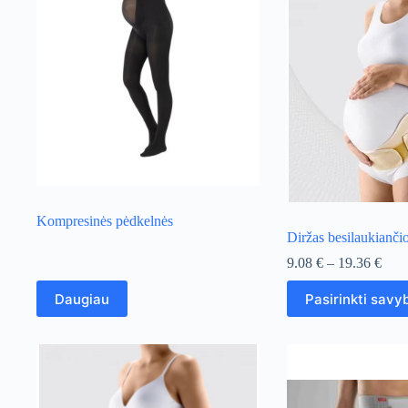
iki
didelės
Kompresinės pėdkelnės
Diržas besilaukianči
Pric
9.08
€
–
19.36
€
rang
This
9.08
Daugiau
Pasirinkti savy
product
thro
has
19.3
multiple
variants.
The
options
may