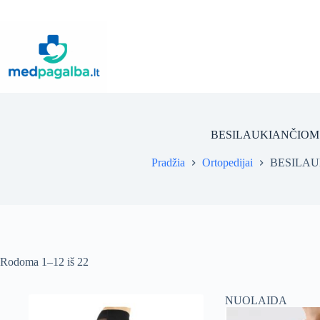
Pereiti
prie
turinio
BESILAUKIANČIOM
Pradžia
Ortopedijai
BESILAU
Rūšiuojama
Rodoma 1–12 iš 22
pagal
kainą:
nuo
NUOLAIDA
mažos